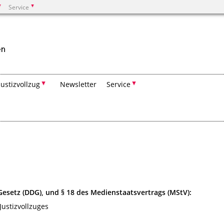
Service
Suchen
Justizvollzug
Newsletter
Service
-Gesetz (DDG), und § 18 des Medienstaatsvertrags (MStV):
Justizvollzuges