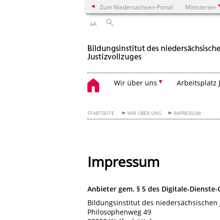
Zum Niedersachsen-Portal
Ministerien
A
A
Wir über uns
Arbeitsplatz 
STARTSEITE
WIR ÜBER UNS
IMPRESSUM
Impressum
Anbieter gem. § 5 des Digitale-Dienste
Bildungsinstitut des niedersächsischen 
Philosophenweg 49