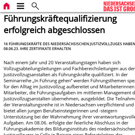
Führungskräftequalifizierung
erfolgreich abgeschlossen
16 FÜHRUNGSKRÄFTE DES NIEDERSÄCHSISCHEN JUSTIZVOLLZUGES HABE
08.06.23. IHRE ZERTIFIKATE ERHALTEN
Nach einem Jahr und 20 Veranstaltungstagen haben sich
Vollzugsabteilungsleitungen und Fachbereichsleitungen aus de
Justizvollzugsanstalten als Führungskräfte qualifiziert. In der
Seminarreihe „In Führung gehen“ werden Führungsthemen spez
für den Alltag im Justizvollzug aufbereitet und Mitarbeiterinne
Mitarbeiter, die Führungsaufgaben im mittleren Management d
Justizvollzugsanstalten übernehmen, ausgebildet. Die Teilnahm
der Veranstaltungsreihe ist in Niedersachsen verpflichtend und
bietet allen jungen Berufseinsteigerinnen und -steigern
Unterstützung bei der Wahrnehmung ihrer verantwortungsvoll
Aufgaben. Am 08.06. erfolgte der feierliche Abschluss in der
Führungsakademie des Bildungsinstituts des niedersächsische
Justizvollzuges in Celle in Beisein eines Referatsleiters des