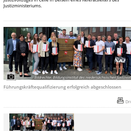
Justizministeriums.
Bildrechte
:
Bildungsinstitut des niedersächsischen Justizvol
Führungskräftequalifizierung erfolgreich abgeschlossen
Dr
Bildrechte
:
Bildungsinstitut des