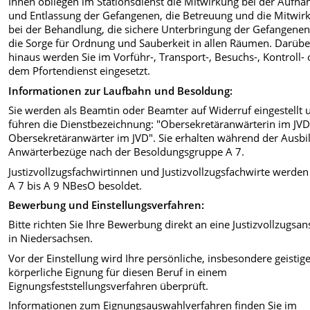
Ihnen obliegen im Stationsdienst die Mitwirkung bei der Aufn
und Entlassung der Gefangenen, die Betreuung und die Mitwir
bei der Behandlung, die sichere Unterbringung der Gefangene
die Sorge für Ordnung und Sauberkeit in allen Räumen. Darübe
hinaus werden Sie im Vorführ-, Transport-, Besuchs-, Kontroll-
dem Pfortendienst eingesetzt.
Informationen zur Laufbahn und Besoldung:
Sie werden als Beamtin oder Beamter auf Widerruf eingestellt 
führen die Dienstbezeichnung: "Obersekretäranwärterin im JV
Obersekretäranwärter im JVD". Sie erhalten während der Ausb
Anwärterbezüge nach der Besoldungsgruppe A 7.
Justizvollzugsfachwirtinnen und Justizvollzugsfachwirte werde
A 7 bis A 9 NBesO besoldet.
Bewerbung und Einstellungsverfahren:
Bitte richten Sie Ihre Bewerbung direkt an eine Justizvollzugsans
in Niedersachsen.
Vor der Einstellung wird Ihre persönliche, insbesondere geistig
körperliche Eignung für diesen Beruf in einem
Eignungsfeststellungsverfahren überprüft.
Informationen zum Eignungsauswahlverfahren finden Sie im